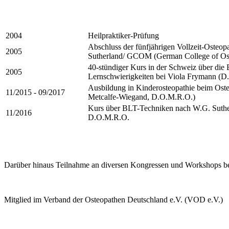
2004
Heilpraktiker-Prüfung
Abschluss der fünfjährigen Vollzeit-Osteo
2005
Sutherland/ GCOM (German College of Ost
40-stündiger Kurs in der Schweiz über die
2005
Lernschwierigkeiten bei Viola Frymann (D
Ausbildung in Kinderosteopathie beim Osteo
11/2015 - 09/
2017
Metcalfe-Wiegand, D.O.M.R.O.)
Kurs über BLT-Techniken nach W.G. Suthe
11/2016
D.O.M.R.O.
Darüber hinaus Teilnahme an diversen Kongressen und Workshops b
Mitglied im Verband der Osteopathen Deutschland e.V. (VOD e.V.)