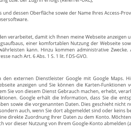
ng bzw. der Zugriff erfolgt (Referrer-URL),
s und dessen Oberfläche sowie der Name Ihres Access-Prov
wsersoftware.
en verarbeitet, damit ich Ihnen meine Webseite anzeigen un
gsaufbaus, einer komfortablen Nutzung der Webseite sowi
ewährleisten kann. Hinzu kommen administrative Zwecke.
sse nach Art. 6 Abs. 1 S. 1 lit. f DS-GVO.
h den externen Dienstleister Google mit Google Maps. H
 Webseite anzeigen und Sie können die Karten-Funktionen
m Sie von diesem Dienst Gebrauch machen, erhebt, verarb
ktionen. Google erhält die Information, dass Sie die en
ben sowie die vorgenannten Daten. Dies geschieht nicht n
ondern auch, wenn Sie dort abgemeldet sind oder keins bes
 eine direkte Zuordnung Ihrer Daten zu dem Konto. Möchten
ich vor dieser Nutzung von Ihrem Google-Konto abmelden (