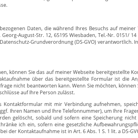
sse.
nbezogenen Daten, die während Ihres Besuchs auf meiner 
), Georg-August-Str. 12, 65195 Wiesbaden, Tel.-Nr. 0151/ 14 
U-Datenschutz-Grundverordnung (DS-GVO) verantwortlich. 
n, können Sie das auf meiner Webseite bereitgestellte Ko
aktaufnahme über das bereitgestellte Formular ist die An
nfrage nicht beantworten kann. Wenn Sie möchten, können S
chlüsse auf Ihre Person zulässt.
s Kontaktformular mit mir Verbindung aufnehmen, speiche
e, ggf. Ihren Namen und Ihre Telefonnummer), um Ihre Frag
en gelöscht, sobald und sofern eine Speicherung nicht 
chränke ich ein, sofern eine gesetzliche Aufbewahrungspfl
i der Kontaktaufnahme ist in Art. 6 Abs. 1 S. 1 lit. a DS-GV